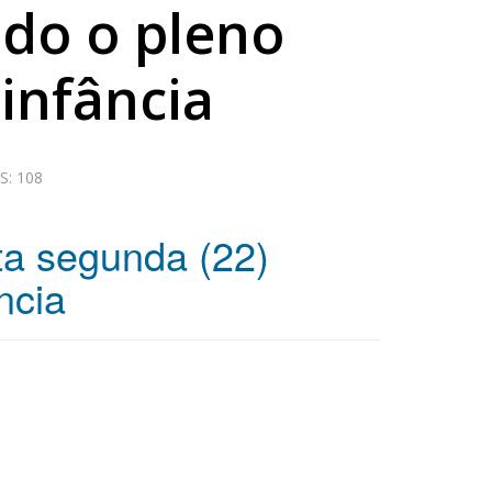
ndo o pleno
infância
S: 108
ta segunda (22)
ncia