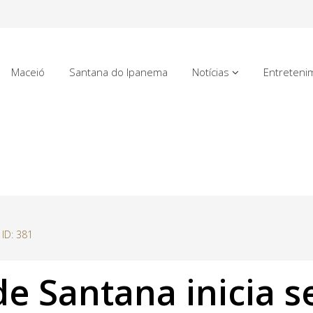
Maceió
Santana do Ipanema
Notícias
Entreteni
 ID: 381
de Santana inicia