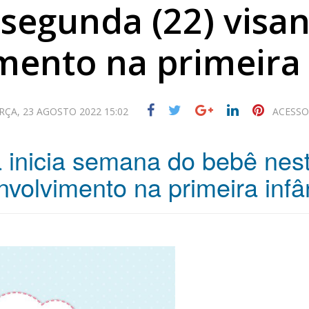
segunda (22) visa
mento na primeira 
RÇA, 23 AGOSTO 2022 15:02
ACESSO
a inicia semana do bebê nes
volvimento na primeira infâ