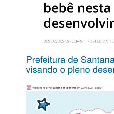
bebê nesta 
desenvolvi
DESTAQUES ESPECIAIS
POSTED ON
TE
Prefeitura de Santan
visando o pleno desen
Publicado no portal
Santana do Ipanema
em 22/08/2022 12:56:34