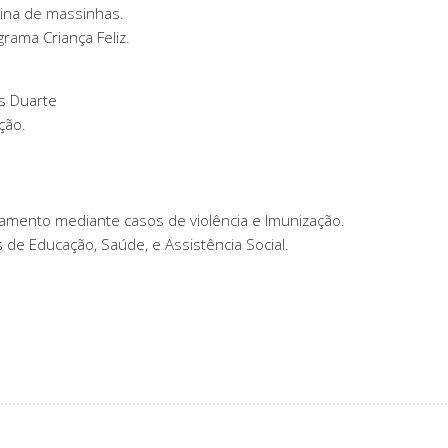
cina de massinhas.
grama Criança Feliz.
s Duarte
ção.
tamento mediante casos de violência e Imunização.
s de Educação, Saúde, e Assistência Social.