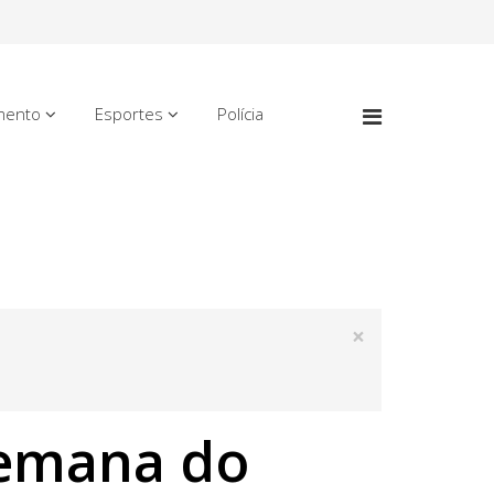
mento
Esportes
Polícia
×
 semana do